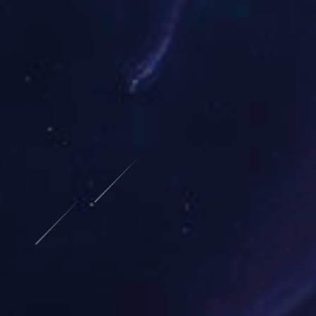
西甲联赛的跨年度特
前体能储备到冬歇期
精准把握状态高峰，
国王杯的紧凑赛季更
短期集中的模式创造独
皇马正是发生在圣诞
时间跨度差异还体现
潮更易制造话题热点
关注度与赛事时间安
比赛强度此
西甲联赛的强度分布相
对医疗团队提出极高