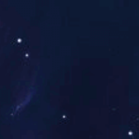
值的影响，为理解西班牙足球生态提供全新视角。
差异显著
，每年八月至次年五月间进行38轮比赛，平均每周一赛的节奏
时间，也为长期战术磨合创造条件。尤其在冬歇期设置上，联赛
季中段的身体消耗。
同的密度特征。这项始于十月的杯赛采用单场淘汰制，理论上夺
出现一周双赛情况，特别是低级别球队参赛时，赛事组织者需要
短时间高强度的赛程对中小俱乐部的阵容深度构成严峻考验。
球队备战策略。西甲球队往往采用轮换制应对双线作战，而国王
2-23赛季数据显示，参加国王杯决赛的球队平均比联赛竞争对手多
末段往往成为决定联赛排名的关键因素。
响深远