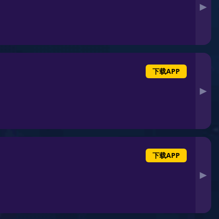
甲联赛与国王杯比赛时间安排
2026-05-11 13:37
35 次阅读
首页
/
体育新闻
与技术闻名全球，西甲联赛与国王杯作为两大核心赛事，承载着
排上各有特色，既相互交织又存在显著差异。西甲联赛以长达十
而国王杯则以密集的淘汰赛制穿插其中，形成独特的节奏碰撞。
以及球队策略四个维度，深入剖析两大赛事时间安排的异同，揭