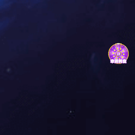
保联赛保级，这种战略取
杯，这条规则促使俱乐
，既保证杯赛竞争力，
赛的持久战强调稳定与
牙足球的多层次魅力。
缺的竞技要素。
量竞技、商业与人文的
创造戏剧张力，在时间
永续发展的核心密码。