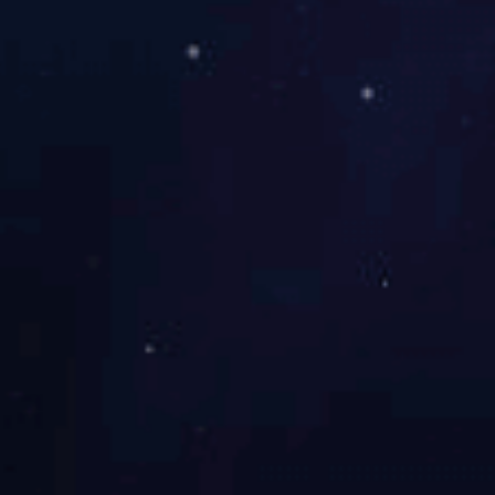
2026-07-17
4.
重庆飞盘队在城市马拉松积分榜中以65分稳
2026-07-01
5.
阿森纳与巴萨激战正酣比赛结果揭晓引发球
2026-05-24
6.
杭州攀岩队的独特节奏打法解析与战术运用
2026-06-13
7.
英超主教练的指责：为何英超教练经常被球
2026-06-10
8.
赛后复盘FPX与RNG对决中的技术细节与战
2026-07-06