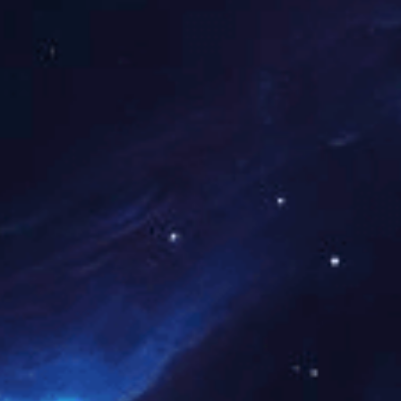
练兵舞台。莱万特俱乐
舍折射出赛事时间安
青训体系的调度也体
部在两项赛事间建立
又为联赛储备新生力
总结：西甲联赛与国
积累，杯赛的闪电战
从俱乐部运营到球员
在足球运动日益商业
复杂系统工程。西甲
的长河与瞬间的璀璨