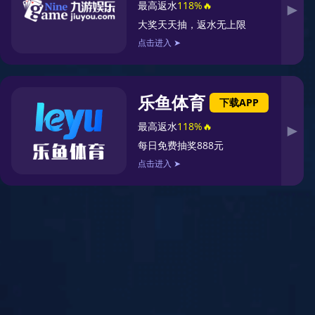
对比
球迷的狂热与俱乐部的
个月的稳定周期构建起
本文将从赛程密集度、
示其背后对球员状态、