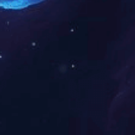
上一篇：
“中国体育彩票杯”黄渤海新区第…
延伸阅读
1.
一米八二的足球明星有哪些他们在赛场上的
2026-07-23
2.
聚焦A股指数走势分析与未来投资机会探讨
2026-05-11
3.
足球明星经典倒挂金钩瞬间回顾技艺与美感