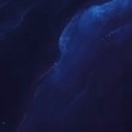
部在2020-21赛季的案例颇具代表性，他们通过放弃国王杯确
排对资源有限球队的残酷考验。
现时间管理智慧。西甲联盟规定B队球员不得代表一线队参加国王
人才流动机制。毕尔巴鄂竞技就曾利用联赛间隙期提拔青年球员
量，形成独特的人才培养节奏。
王杯的时间安排差异，本质上是两种竞赛哲学的具象化呈现。联
注重爆发与突破，这种时间维度上的对立统一，共同塑造了西班
发展，从商业开发到球迷体验，时间管理已成为现代足球不可或
化的今天，赛事时间安排已超越简单的日历规划，演变为综合考
与国王杯的对比启示我们，优秀赛制既需要尊重运动规律，也要
间找到最佳平衡点。这种平衡不仅关乎比赛胜负，更是足球运动