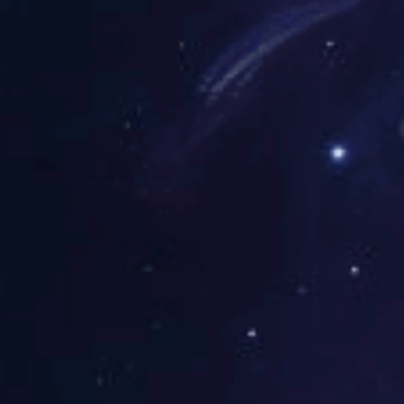
力。2023年四月，
国王杯的强度曲线呈
始，赛事强度呈几何
受伤概率比联赛同期高
强度波动对球员心理
差异在点球大战中尤
的特殊要求。
球队策略因
面对不同赛事的时间
力，待国王杯进入关
出场时间，成功实现2
中小俱乐部则采取截