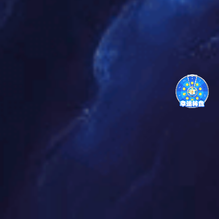
势制定相应反制措施。例如，如果发现敌方频繁利用
某种阵容或套路来进攻，那么他们会迅速调整自身布
局，加强防守，同时寻找反击机会。
此外，在分析敌方核心选手时，V5也不会忽略细节。
他们会深入研究对手习惯使用哪些英雄，以及在特定
情况下倾向采取何种操作模式，从而提前布局。这种
前瞻性的思考使得他们可以更好地掌控比赛节奏，将
主动权牢牢握在自己手中。
最后，无论面对怎样强大的对手，保持冷静果断始终
是取胜之道。在遭遇逆境时，能够迅速找到问题，并
通过调整战略加以解决，是保证球队持续竞争力的重
要因素之一，而这正是V5不断追求革新的动力所在。
总结：