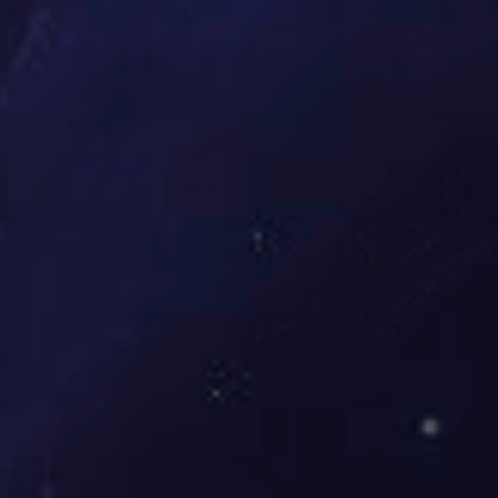
综上所述，探索V5中路突破革新的全新策略，不仅涉
及到明确且合理的选手定位与角色分工，更涵盖了精
准有效的英雄选择及组合搭配。此外，在团队协作及
针对性应对方面，他们同样展现出了非凡实力。这些
因素共同构成了一个完整而高效的新型战略体系，让
V5在激烈竞争环境下始终保持领先优势，为其他队伍
树立了榜样。
未来，随着电子竞技领域的发展变化，对抗形式也将
不断演化。因此，各支战队不仅要善于总结经验，还
需不断创新，以适应新的挑战。而对于广大玩家而
言，从这些优秀案例中汲取养分，将为他们提升技术
水平提供宝贵参考。期待未来看到更多精彩纷呈的新
玩法！