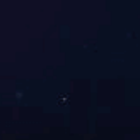
2.
马竞与皇马的欧冠对抗 战术与精神的碰撞
2026-06-04
3.
赛后复盘：IG与FPX对决中的战术分析与技术
2026-05-14
4.
上海滑板队意识形态争议引发热议滑板文化
2026-07-03
5.
科学滑板训练新方法提升灵活性与平衡能力
2026-05-04
6.
金发碧眼的足球明星如何在绿茵场上闪耀光
2026-07-31
7.
赵强独家分享乒乓球技巧与心得体会助你提
2026-07-14
8.
CSGO心理素质排行榜揭晓WE战队荣登第十名